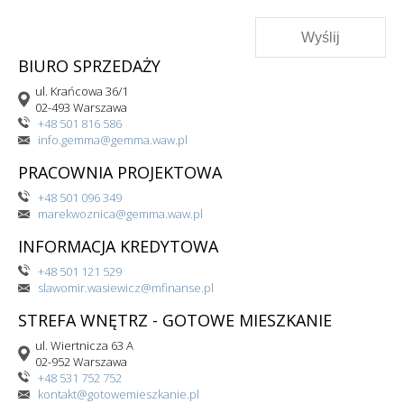
BIURO SPRZEDAŻY
ul. Krańcowa 36/1
02-493 Warszawa
+48 501 816 586
info.gemma@gemma.waw.pl
PRACOWNIA PROJEKTOWA
+48 501 096 349
marekwoznica@gemma.waw.pl
INFORMACJA KREDYTOWA
+48 501 121 529
slawomir.wasiewicz@mfinanse.pl
STREFA WNĘTRZ - GOTOWE MIESZKANIE
ul. Wiertnicza 63 A
02-952 Warszawa
+48 531 752 752
kontakt@gotowemieszkanie.pl